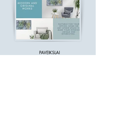
DIZAIN
AS
PAVEIKSLAI
Žiūrėti
PARDUOTUVĖ
Vėriniai iš stiklo karoliukų
Juvelyrika iš gintaro
Paveikslai
Valentino dienai dovanos
Kalėdinės dekoracijos
VISI gaminiai