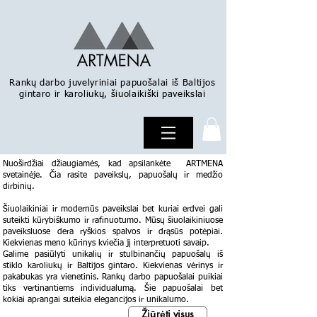
Rankų darbo juvelyriniai papuošalai iš Baltijos
gintaro ir karoliukų, šiuolaikiški paveikslai
Nuoširdžiai džiaugiamės, kad apsilankėte ARTMENA
svetainėje. Čia rasite paveikslų, papuošalų ir medžio
dirbinių.
Šiuolaikiniai ir modernūs paveikslai bet kuriai erdvei gali
suteikti kūrybiškumo ir rafinuotumo. Mūsų šiuolaikiniuose
paveiksluose dera ryškios spalvos ir drąsūs potėpiai.
Kiekvienas meno kūrinys kviečia jį interpretuoti savaip.
Galime pasiūlyti unikalių ir stulbinančių papuošalų iš
stiklo karoliukų ir Baltijos gintaro. Kiekvienas vėrinys ir
pakabukas yra vienetinis. Rankų darbo papuošalai puikiai
tiks vertinantiems individualumą. Šie papuošalai bet
kokiai aprangai suteikia elegancijos ir unikalumo.
Žiūrėti visus