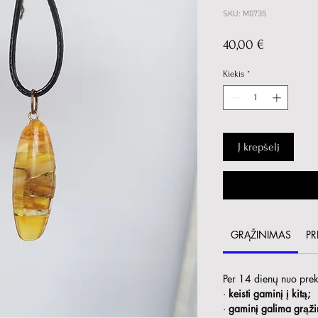
SKU: M0735
Price
40,00 €
Kiekis
*
Į krepšelį
GRĄŽINIMAS
PR
Per 14 dienų nuo prekė
·
keisti gaminį į kitą;
·
gaminį galima grąžin