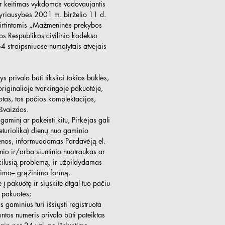
r keitimas vykdomas vadovaujantis
vyriausybės 2001 m. birželio 11 d.
irtintomis „Mažmeninės prekybos
vos Respublikos civilinio kodekso
 straipsniuose numatytais atvejais
privalo būti tiksliai tokios būklės,
 originalioje tvarkingoje pakuotėje,
tas, tos pačios komplektacijos,
švaizdos.
aminį ar pakeisti kitu, Pirkėjas gali
eturiolika) dienų nuo gaminio
ienos, informuodamas Pardavėją el.
nio ir/arba siuntinio nuotraukas ar
kilusią problemą, ir užpildydamas
timo– grąžinimo formą.
į pakuotę ir siųskite atgal tuo pačiu
t pakuotės;
 gaminius turi išsiųsti registruota
untos numeris privalo būti pateiktas