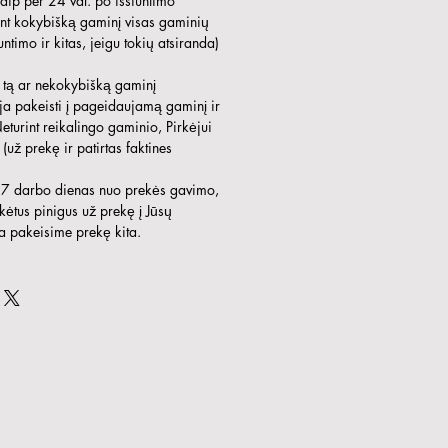
aip per 24 val. po išsiuntimo
ant kokybišką gaminį visas gaminių
ntimo ir kitas, jeigu tokių atsiranda)
 tą ar nekokybišką gaminį
ja pakeisti į pageidaujamą gaminį ir
turint reikalingo gaminio, Pirkėjui
(už prekę ir patirtas faktines
r 7 darbo dienas nuo prekės gavimo,
ėtus pinigus už prekę į Jūsų
a pakeisime prekę kita.