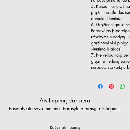
Pardavėjui ne vėliau k
5. Keičiant ar grąžin
grąžinimo išlaidas (siu
apmoka klientas.
6. Grąžinant gautą ne
Pardavėjas įsipareigo
užsakyme nurodytą. Ne
grąžinami visi pinigai 
siuntimo išlaidas).
7. Ne vėliau kaip pe
grąžinsime Jūsų sumok
nurodytą sąskaitą arb
Atsiliepimų dar nėra
Pasidalykite savo mintimis. Parašykite pirmąjį atsiliepimą.
Rašyti atsiliepimą