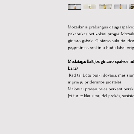
Mozaikinis prabangus daugiaspalvio 
pakabukas bet kokiai progai. Mozaika
gintaro gabalo. Gintaras sukuria idea
pagamintas rankiniu būdu labai origi
Medžiaga: Baltijos gintaro spalvos mi
balta)
Kad tai būtų puiki dovana, mes si
ir prie jų priderintos juostelės.
Maloniai prašau prieš perkant persk
Jei turite klausimų dėl prekės, susis