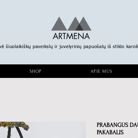
 šiuolaikiškų paveikslų ir juvelyrinių papuošalų iš stiklo karoli
SHOP
APIE MUS
PRABANGUS DAU
PAKABALIS