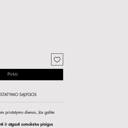
Pirkti
ISTATYMO SĄLYGOS
s pristatymo dienos, Jūs galite:
ti ir atgauti sumokėtus pinigus