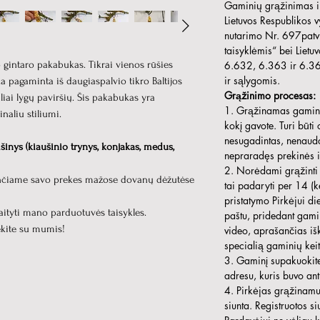
Gaminių grąžinimas i
Lietuvos Respublikos 
nutarimo Nr. 697patv
taisyklėmis“ bei Lietu
gintaro pakabukas. Tikrai vienos rūšies
6.632, 6.363 ir 6.364
ir sąlygomis.
 pagaminta iš daugiaspalvio tikro Baltijos
Grąžinimo procesas:
liai lygų paviršių. Šis pakabukas yra
1. Grąžinamas gaminys 
naliu stiliumi.
kokį gavote. Turi būti
nesugadintas, nenaudo
šinys (kiaušinio trynys, konjakas, medus,
nepraradęs prekinės i
2. Norėdami grąžinti g
unčiame savo prekes mažose dovanų dėžutėse
tai padaryti per 14 (k
pristatymo Pirkėjui d
aityti mano parduotuvės taisykles.
paštu, pridedant gami
iekite su mumis!
video, aprašančias iš
specialią gaminių kei
3. Gaminį supakuokite 
adresu, kuris buvo an
4. Pirkėjas grąžinamus
siunta. Registruotos si