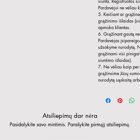
siunta. Registruotos si
Pardavėjui ne vėliau k
5. Keičiant ar grąžin
grąžinimo išlaidas (siu
apmoka klientas.
6. Grąžinant gautą ne
Pardavėjas įsipareigo
užsakyme nurodytą. Ne
grąžinami visi pinigai 
siuntimo išlaidas).
7. Ne vėliau kaip pe
grąžinsime Jūsų sumok
nurodytą sąskaitą arb
Atsiliepimų dar nėra
Pasidalykite savo mintimis. Parašykite pirmąjį atsiliepimą.