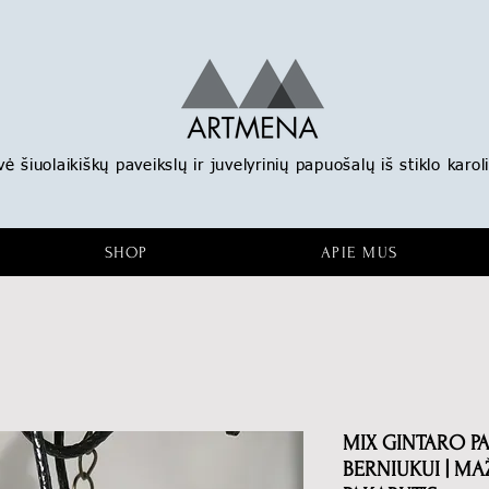
 šiuolaikiškų paveikslų ir juvelyrinių papuošalų iš stiklo karoli
SHOP
APIE MUS
MIX GINTARO P
BERNIUKUI | M