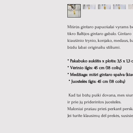
Mišrūs gintaro papuošalai vyrams b
tikro Baltijos gintaro gabalo. Gintaro
kiaušinio trynio, konjako, medaus, b
būdu labai originaliu stiliumi.
* Pakabuko aukštis x plotis: 3,5 x 1,3 c
* Vėrinio ilgis: 45 cm (18 colių)
* Medžiaga: mišri gintaro spalva (kiau
* Juostelės ilgis: 45 cm (18 colių)
Kad tai būtų puiki dovana, mes si
ir prie jų priderintos juostelės.
Maloniai prašau prieš perkant persk
Jei turite klausimų dėl prekės, susis