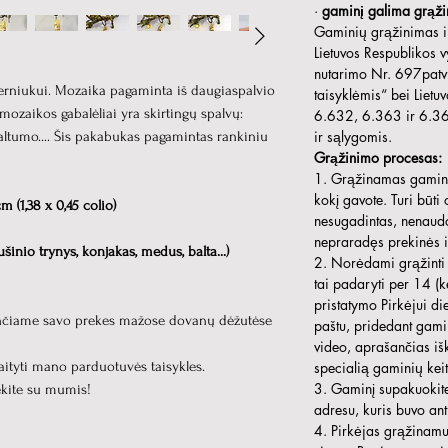
·
gaminį galima grąžin
Gaminių grąžinimas i
Lietuvos Respublikos 
nutarimo Nr. 697patv
erniukui. Mozaika pagaminta iš daugiaspalvio
taisyklėmis“ bei Lietu
 mozaikos gabalėliai yra skirtingų spalvų:
6.632, 6.363 ir 6.364
ir sąlygomis.
altumo.... Šis pakabukas pagamintas rankiniu
Grąžinimo procesas:
1. Grąžinamas gaminys 
kokį gavote. Turi būti
m (1,38 x 0,45 colio)
nesugadintas, nenaudo
nepraradęs prekinės i
šinio trynys, konjakas, medus, balta...)
2. Norėdami grąžinti g
tai padaryti per 14 (k
pristatymo Pirkėjui d
unčiame savo prekes mažose dovanų dėžutėse
paštu, pridedant gami
video, aprašančias iš
aityti mano parduotuvės taisykles.
specialią gaminių kei
3. Gaminį supakuokite 
iekite su mumis!
adresu, kuris buvo an
4. Pirkėjas grąžinamus