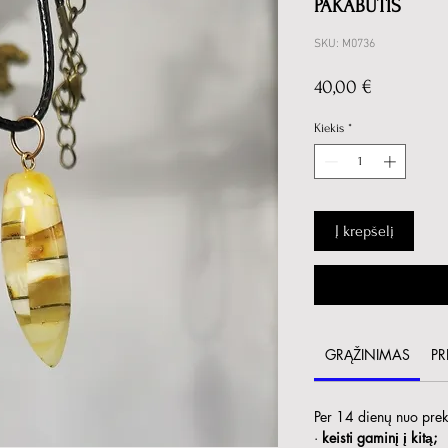
PAKABUTIS
SKU: M0736
Price
40,00 €
Kiekis
*
Į krepšelį
GRĄŽINIMAS
PR
Per 14 dienų nuo prekė
·
keisti gaminį į kitą;