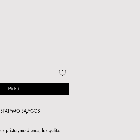
Pirkti
ISTATYMO SĄLYGOS
s pristatymo dienos, Jūs galite: