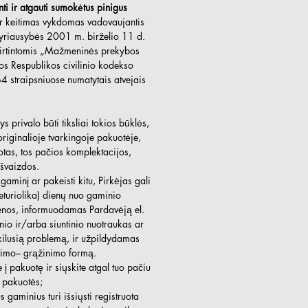
ti ir atgauti sumokėtus pinigus
r keitimas vykdomas vadovaujantis
vyriausybės 2001 m. birželio 11 d.
irtintomis „Mažmeninės prekybos
vos Respublikos civilinio kodekso
 straipsniuose numatytais atvejais
privalo būti tiksliai tokios būklės,
 originalioje tvarkingoje pakuotėje,
tas, tos pačios komplektacijos,
švaizdos.
aminį ar pakeisti kitu, Pirkėjas gali
eturiolika) dienų nuo gaminio
ienos, informuodamas Pardavėją el.
nio ir/arba siuntinio nuotraukas ar
kilusią problemą, ir užpildydamas
timo– grąžinimo formą.
į pakuotę ir siųskite atgal tuo pačiu
t pakuotės;
 gaminius turi išsiųsti registruota