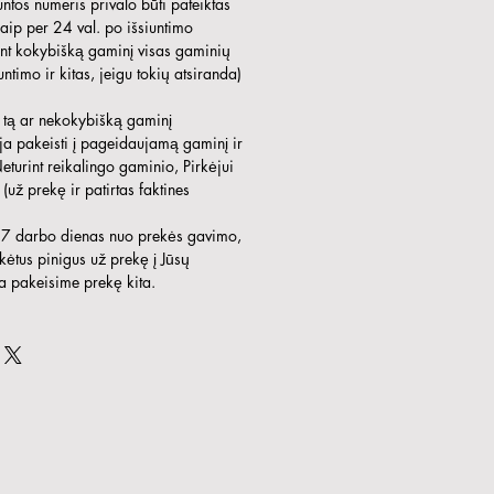
untos numeris privalo būti pateiktas
aip per 24 val. po išsiuntimo
ant kokybišką gaminį visas gaminių
ntimo ir kitas, jeigu tokių atsiranda)
 tą ar nekokybišką gaminį
ja pakeisti į pageidaujamą gaminį ir
turint reikalingo gaminio, Pirkėjui
(už prekę ir patirtas faktines
r 7 darbo dienas nuo prekės gavimo,
ėtus pinigus už prekę į Jūsų
a pakeisime prekę kita.